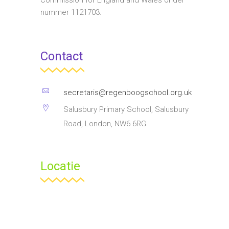
Commission for England and Wales onder
nummer 1121703.
Contact
secretaris@regenboogschool.org.uk
Salusbury Primary School, Salusbury
Road, London, NW6 6RG
Locatie